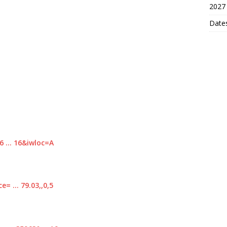
2027
Dates
6 … 16&iwloc=A
= … 79.03,,0,5