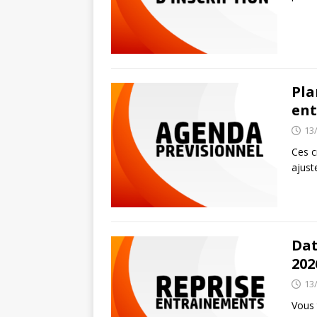
Pla
ent
13
Ces c
ajust
Dat
202
13
Vous 